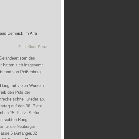
land Demnick im Alfa
Foto: Klaus Benz
 Geländeartisten des
er hatten sich insgesamt
tsrand von Peißenberg
 Hang mit vielen Wurzeln
rieb den Puls der
trecke schnell wieder ab.
rter) auf den 36. Platz.
ichen 15. Platz. Stefan
den siebten Rang.
te für die Neuburger
lasse 5 (Anfänger/32