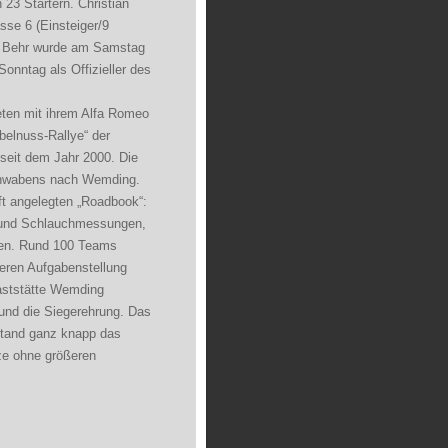
 23 Startern. Christian
sse 6 (Einsteiger/9
er. Behr wurde am Samstag
Sonntag als Offizieller des
ten mit ihrem Alfa Romeo
rbelnuss-Rallye“ der
 seit dem Jahr 2000. Die
Schwabens nach Wemding.
ft angelegten „Roadbook“:
n und Schlauchmessungen,
len. Rund 100 Teams
keren Aufgabenstellung
aststätte Wemding
 und die Siegerehrung. Das
stand ganz knapp das
nze ohne größeren