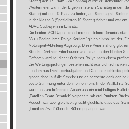
Starter) den 17. Platz. Am Sonntag wurde er Dreizehnter von
Westermeier war in der Ergebnisliste am Samstag in der Kla
Starter) auf dem 6. Platz zu finden, am Sonntag als Siebt
in der Klasse 3 (Spezialisten/10 Starter) Achter und war am 
ADAC Südbayern im Einsatz.
Die beiden MCN-Urgesteine Fred und Roland Demnick starte
33 zu Beginn ihrer „Rallye-Karriere“ gleich einmal bei der „Zi
Motorsport-Abteilung Augsburg. Diese Veranstaltung gibt es
Strecke führt von Edenhausen aus hinauf in den Norden 
Gefahren wird bei dieser Oldtimer-Rallye nach einem profiha
Die Wertungsprüfungen bestehen nicht aus Lichtschranke
sondern aus Denksportaufgaben und Geschicklichkeitsspie
gingen dabei auf die Strecke und es herrschte dank der loc
beste Stimmung unter den Teilnehmern. In der Wallfahrts-G
warteten zum krönenden Abschluss ein reichhaltiges Buffet
„Familien-Team Demnick“ verpasste mit drei Punkten Rück
Podest, war aber gleichzeitig recht glücklich, dass das Ga
„Familien-Zwist“ über die Bühne gegangen war.