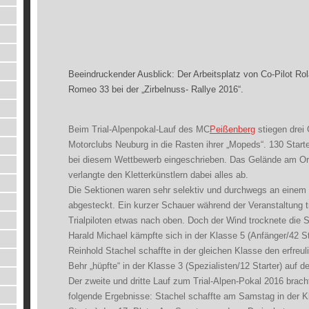
Beeindruckender Ausblick: Der Arbeitsplatz von Co-Pilot Ro
Romeo 33 bei der „Zirbelnuss- Rallye 2016“.
Beim Trial-Alpenpokal-Lauf des MC
Peißenberg
stiegen drei
Motorclubs Neuburg in die Rasten ihrer „Mopeds“. 130 Start
bei diesem Wettbewerb eingeschrieben. Das Gelände am Or
verlangte den Kletterkünstlern dabei alles ab.
Die Sektionen waren sehr selektiv und durchwegs an einem
abgesteckt. Ein kurzer Schauer während der Veranstaltung t
Trialpiloten etwas nach oben. Doch der Wind trocknete die S
Harald Michael kämpfte sich in der Klasse 5 (Anfänger/42 Sta
Reinhold Stachel schaffte in der gleichen Klasse den erfreul
Behr „hüpfte“ in der Klasse 3 (Spezialisten/12 Starter) auf 
Der zweite und dritte Lauf zum Trial-Alpen-Pokal 2016 brach
folgende Ergebnisse: Stachel schaffte am Samstag in der K